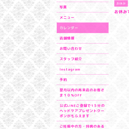
お休み
写真
お休み
メニュー
カレンダー
店舗情報
お問い合わせ
スタッフ紹介
Instagram
予約
翌月以内の再来店のお客さ
ま１０%OFF
公式LINEご登録で1５分の
ヘッドケアプレゼントクー
ポンがもらえます
ご妊娠中の方・持病のある