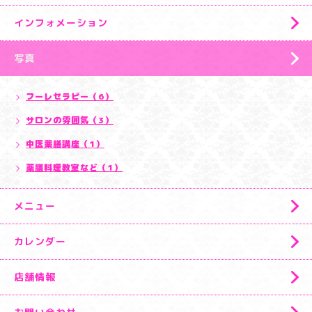
インフォメーション
写真
フーレセラピー（6）
サロンの雰囲気（3）
中医薬膳講座（1）
薬膳料理教室など（1）
メニュー
カレンダー
店舗情報