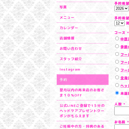
予約希
写真
メニュー
予約希
カレンダー
コース
*
店舗情報
中医
季節
お問い合わせ
フー
スタッフ紹介
フー
Instagram
フー
全身
予約
ヘッ
翌月以内の再来店のお客さ
未選
ま１０%OFF
人数
*
公式LINEご登録で1５分の
ヘッドケアプレゼントクー
ポンがもらえます
お名前
*
ご妊娠中の方・持病のある