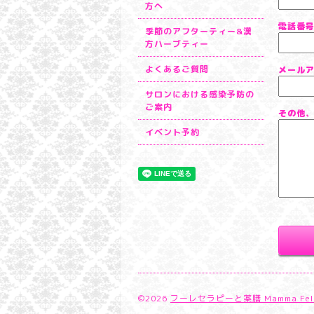
方へ
電話番
季節のアフターティー&漢
方ハーブティー
よくあるご質問
メール
サロンにおける感染予防の
ご案内
その他
イベント予約
©2026
フーレセラピーと薬膳 Mamma Fe