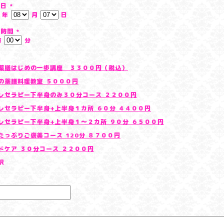
望日
*
年
月
日
望時間
*
時
分
薬膳はじめの一歩講座 ３３００円（税込）
の薬膳料理教室 ５０００円
レセラピー下半身のみ３０分コース ２２００円
レセラピー下半身+上半身１カ所 ６０分 ４４００円
レセラピー下半身+上半身１〜２カ所 ９０分 ６５００円
たっぷりご褒美コース 120分 ８７００円
ドケア ３０分コース ２２００円
択