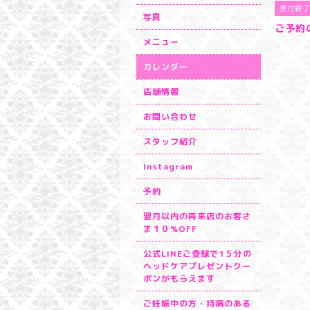
受付終了
写真
ご予約
メニュー
カレンダー
店舗情報
お問い合わせ
スタッフ紹介
Instagram
予約
翌月以内の再来店のお客さ
ま１０%OFF
公式LINEご登録で1５分の
ヘッドケアプレゼントクー
ポンがもらえます
ご妊娠中の方・持病のある