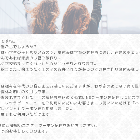
いですね。
お過ごしでしょうか？
には小学生の子どもがいるので、夏休みは学童のお弁当に送迎、宿題のチェッ
休みであれば家族のお昼ご飯作り…
早く学校始まってくれ…」と心がげっそりとなります。
が始まったら始まったで上の子のお弁当作りがあるのでお弁当作りは休みなし
）
には様々な年代のお客さまにお越しいただきますが、わが家のような子育て世
で夏休み明けの９月は毎年、
みお疲れさまでした！」の気持ちを込めて公式LINEクーポンを配信していま
フーレセラピーメニューをご利用いただいたお客さまにお使いいただける「ヘ
プレゼント」クーポンをご用意しました。
何度でもご利用いただけます。
NEにご登録いただき、クーポン配信をお待ちください。
ご予約お待ちしております。