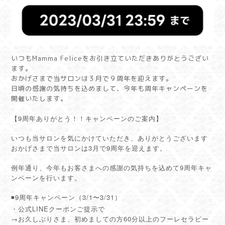
いつもMamma Feliceをお引き立ていただきありがとうござい
ます。
おかげさまで当サロンは３月で９周年を迎えます。
日頃の感謝の気持ちを込めまして、今年も周年キャンペーンを
開催いたします。
【9周年ありがとう！！キャンペーンのご案内】
いつも当サロンを気にかけていただき、ありがとうございます
おかげさまで当サロンは3月で9周年を迎えます。
例年通り、今年もお客さまへの感謝の気持ちを込めて9周年キャ
ンペーンを行います。
◾️9周年キャンペーン（3/1〜3/31）
・公式LINEクーポンご提示で
→お久しぶりさま、初めましての方60分以上のフーレセラピー