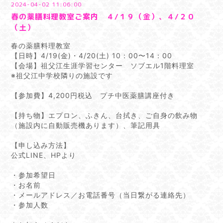
2024-04-02 11:06:00
春の薬膳料理教室ご案内 ４/１９（金）、４/２０
（土）
春の薬膳料理教室
【日時】4/19(金)・4/20(土) 10：00〜14：00
【会場】祖父江生涯学習センター ソブエル1階料理室
※祖父江中学校隣りの施設です
【参加費】4,200円税込 プチ中医薬膳講座付き
【持ち物】エプロン、ふきん、台拭き、ご自身の飲み物
（施設内に自動販売機あります）、筆記用具
【申し込み方法】
公式LINE、HPより
・参加希望日
・お名前
・メールアドレス／お電話番号（当日繋がる連絡先）
・参加人数